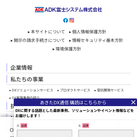
▸ 本サイトについて
▸ 個人情報保護方針
▸ 開示の請求手続きについて
▸ 情報セキュリティ基本方針
▸ 環境保護方針
企業情報
私たちの事業
▸ DXソリューションサービス
▸ プロダクトサービス
▸ 受託開発サービス
▸ DX実現事例の紹介
採用情報
DXに関する話題とした最新事例、ソリューションやイベント情報などを
お届けします！
News
氏
必須
名
必須
お問い合わせ
On our website we use some cookies. These