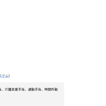
ステム
）
当、介護支援手当、通勤手当、時間外勤