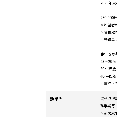
2025年
230,000
※希望者
※資格取
※勤務エ
●年収参考
23～29
30～35
40～45
※賞与・
諸手当
資格取得
務手当等
※別居就