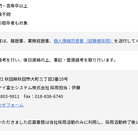
門・高専卒以上
験不問
の既卒者も対象
者は、履歴書、業務経歴書、
個人情報同意書（経験者採用）
を送付して
選考を行い、後日連絡の上、筆記・面接選考を取り行います。
0921 秋田県秋田市大町三丁目2番10号
ケイ富士システム株式会社 採用担当：伊藤
-803-9811 Fax：018-838-6740
わせフォーム
いただきました応募書類は当社採用活動のみに利用し、採用活動終了後