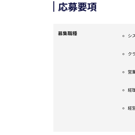
応募要項
募集職種
シ
（
ク
（
営
（
経
（
経
（