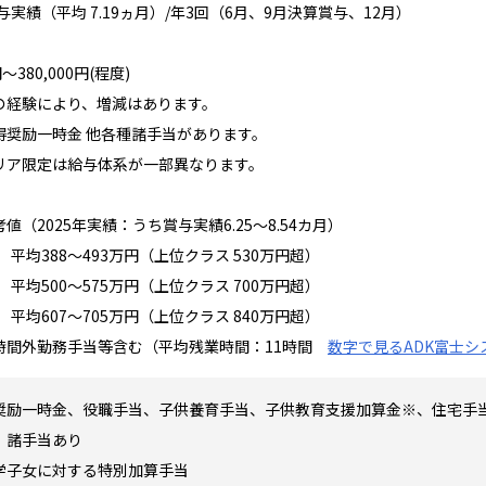
賞与実績（平均 7.19ヵ月）/年3回（6月、9月決算賞与、12月）
円～380,000円(程度)
の経験により、増減はあります。
得奨励一時金 他各種諸手当があります。
リア限定は給与体系が一部異なります。
値（2025年実績：うち賞与実績6.25～8.54カ月）
歳 平均388～493万円（上位クラス 530万円超）
歳 平均500～575万円（上位クラス 700万円超）
歳 平均607～705万円（上位クラス 840万円超）
時間外勤務手当等含む（平均残業時間：11時間
数字で見るADK富士シ
奨励一時金、役職手当、子供養育手当、子供教育支援加算金※、住宅手
、諸手当あり
学子女に対する特別加算手当