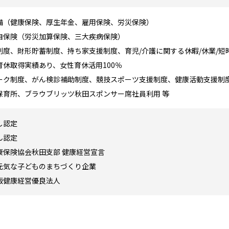
備（健康保険、厚生年金、雇用保険、労災保険）
自保険（労災加算保険、三大疾病保険）
制度、財形貯蓄制度、持ち家支援制度、育児/介護に関する休暇/休業/短
休取得実績あり、女性育休活用100％
ーク制度、がん検診補助制度、競技スポーツ支援制度、健康活動支援制
保育所、ブラウブリッツ秋田スポンサー席社員利用 等
し認定
ん認定
康保険協会秋田支部 健康経営宣言
元気な子どものまちづくり企業
版健康経営優良法人