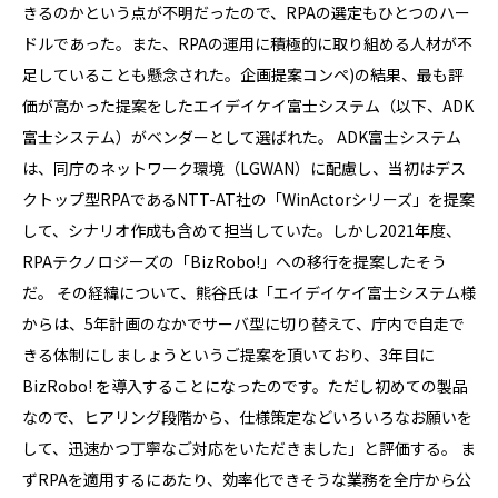
きるのかという点が不明だったので、RPAの選定もひとつのハー
ドルであった。また、RPAの運用に積極的に取り組める人材が不
足していることも懸念された。企画提案コンペ)の結果、最も評
価が高かった提案をしたエイデイケイ富士システム（以下、ADK
富士システム）がベンダーとして選ばれた。 ADK富士システム
は、同庁のネットワーク環境（LGWAN）に配慮し、当初はデス
クトップ型RPAであるNTT-AT社の「WinActorシリーズ」を提案
して、シナリオ作成も含めて担当していた。しかし2021年度、
RPAテクノロジーズの「BizRobo!」への移行を提案したそう
だ。 その経緯について、熊谷氏は「エイデイケイ富士システム様
からは、5年計画のなかでサーバ型に切り替えて、庁内で自走で
きる体制にしましょうというご提案を頂いており、3年目に
BizRobo! を導入することになったのです。ただし初めての製品
なので、ヒアリング段階から、仕様策定などいろいろなお願いを
して、迅速かつ丁寧なご対応をいただきました」と評価する。 ま
ずRPAを適用するにあたり、効率化できそうな業務を全庁から公