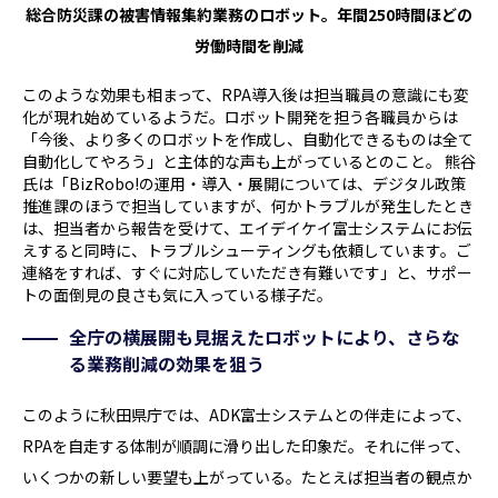
総合防災課の被害情報集約業務のロボット。年間250時間ほどの
労働時間を削減
このような効果も相まって、RPA導入後は担当職員の意識にも変
化が現れ始めているようだ。ロボット開発を担う各職員からは
「今後、より多くのロボットを作成し、自動化できるものは全て
自動化してやろう」と主体的な声も上がっているとのこと。 熊谷
氏は「BizRobo!の運用・導入・展開については、デジタル政策
推進課のほうで担当していますが、何かトラブルが発生したとき
は、担当者から報告を受けて、エイデイケイ富士システムにお伝
えすると同時に、トラブルシューティングも依頼しています。ご
連絡をすれば、すぐに対応していただき有難いです」と、サポー
トの面倒見の良さも気に入っている様子だ。
全庁の横展開も見据えたロボットにより、さらな
る業務削減の効果を狙う
このように秋田県庁では、ADK富士システムとの伴走によって、
RPAを自走する体制が順調に滑り出した印象だ。それに伴って、
いくつかの新しい要望も上がっている。たとえば担当者の観点か