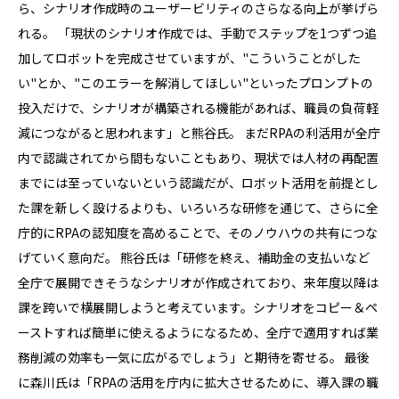
ら、シナリオ作成時のユーザービリティのさらなる向上が挙げら
れる。 「現状のシナリオ作成では、手動でステップを1つずつ追
加してロボットを完成させていますが、"こういうことがした
い"とか、"このエラーを解消してほしい"といったプロンプトの
投入だけで、シナリオが構築される機能があれば、職員の負荷軽
減につながると思われます」と熊谷氏。 まだRPAの利活用が全庁
内で認識されてから間もないこともあり、現状では人材の再配置
までには至っていないという認識だが、ロボット活用を前提とし
た課を新しく設けるよりも、いろいろな研修を通じて、さらに全
庁的にRPAの認知度を高めることで、そのノウハウの共有につな
げていく意向だ。 熊谷氏は「研修を終え、補助金の支払いなど
全庁で展開できそうなシナリオが作成されており、来年度以降は
課を跨いで横展開しようと考えています。シナリオをコピー＆ペ
ーストすれば簡単に使えるようになるため、全庁で適用すれば業
務削減の効率も一気に広がるでしょう」と期待を寄せる。 最後
に森川氏は「RPAの活用を庁内に拡大させるために、導入課の職