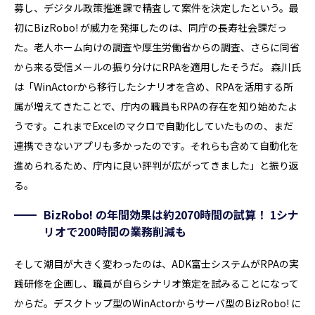
募し、デジタル政策推進課で精査して案件を決定したという。最
初にBizRobo! が威力を発揮したのは、同庁の長寿社会課だっ
た。老人ホーム向けの調査や厚生労働省からの調査、さらに同省
から来る受信メールの振り分けにRPAを適用したそうだ。 森川氏
は「WinActorから移行したシナリオを含め、RPAを活用する所
属が増えてきたことで、庁内の職員もRPAの存在を知り始めたよ
うです。これまでExcelのマクロで自動化していたものの、まだ
連携できないアプリも多かったのです。それらも含めて自動化を
進められるため、庁内に良い評判が広がってきました」と振り返
る。
BizRobo! の年間効果は約2070時間の試算！ 1シナ
リオで200時間の業務削減も
そして潮目が大きく変わったのは、ADK富士システムがRPAの実
践研修を企画し、職員が自らシナリオ策定を試みることになって
からだ。デスクトップ型のWinActorからサーバ型のBizRobo! に