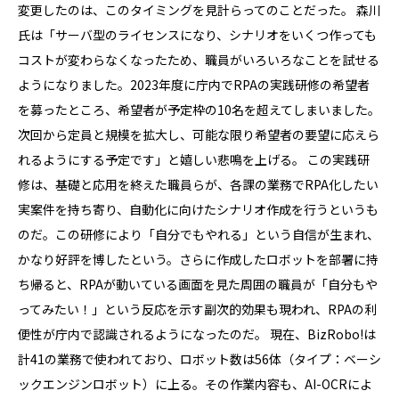
変更したのは、このタイミングを見計らってのことだった。 森川
氏は「サーバ型のライセンスになり、シナリオをいくつ作っても
コストが変わらなくなったため、職員がいろいろなことを試せる
ようになりました。2023年度に庁内でRPAの実践研修の希望者
を募ったところ、希望者が予定枠の10名を超えてしまいました。
次回から定員と規模を拡大し、可能な限り希望者の要望に応えら
れるようにする予定です」と嬉しい悲鳴を上げる。 この実践研
修は、基礎と応用を終えた職員らが、各課の業務でRPA化したい
実案件を持ち寄り、自動化に向けたシナリオ作成を行うというも
のだ。この研修により「自分でもやれる」という自信が生まれ、
かなり好評を博したという。さらに作成したロボットを部署に持
ち帰ると、RPAが動いている画面を見た周囲の職員が「自分もや
ってみたい！」という反応を示す副次的効果も現われ、RPAの利
便性が庁内で認識されるようになったのだ。 現在、BizRobo!は
計41の業務で使われており、ロボット数は56体（タイプ：ベーシ
ックエンジンロボット）に上る。その作業内容も、AI-OCRによ