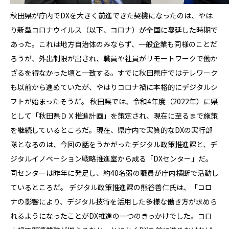
秋田県が庁内でDXを大きく前進できた契機になったのは、やは
り新型コロナウイルス（以下、コロナ）が全国に蔓延した時期で
あった。これは地方自治体のみならず、一般企業も同様のことだ
ろうが、外出制限が出され、職員や社員がリモートワークで働か
ざるを得なかった頃と一致する。すでに秋田県庁ではテレワーク
も以前から進めていたが、やはりコロナ禍に本格的にデジタルシ
フトが始まったそうだ。 秋田県では、令和4年度（2022年）に県
として「秋田県ＤＸ推進計画」を策定され、現在に至るまで施策
を継続しているところだ。現在、県庁内で実質的なDXの実行部
隊となるのは、今回の話をうかがったデジタル政策推進課と、デ
ジタルイノベーション戦略推進室から成る「DXセンター」だ。
同センターは昨年に発足し、約40名弱の職員が庁内横断で活動し
ているところだ。 デジタル政策推進課の熊谷善仁氏は、「コロ
ナの影響により、デジタル技術を活用した多様な働き方が求めら
れるようになったことがDX推進の一つのきっかけでした。コロ