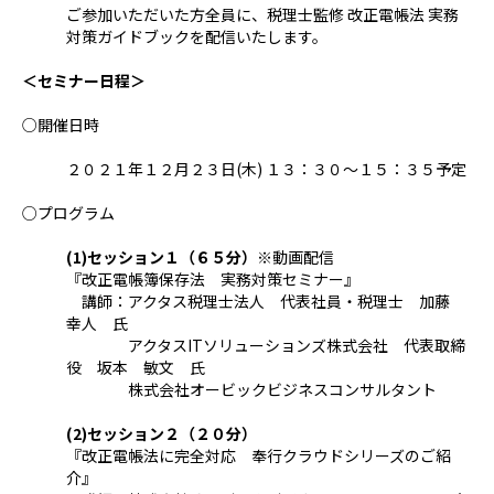
ご参加いただいた方全員に、税理士監修 改正電帳法 実務
対策ガイドブックを配信いたします。
＜セミナー日程＞
○開催日時
２０２１年１２月２３日(木) １３：３０～１５：３５予定
○プログラム
(1)セッション１（６５分）
※動画配信
『改正電帳簿保存法 実務対策セミナー』
講師：アクタス税理士法人 代表社員・税理士 加藤
幸人 氏
アクタスITソリューションズ株式会社 代表取締
役 坂本 敏文 氏
株式会社オービックビジネスコンサルタント
(2)セッション２（２０分）
『改正電帳法に完全対応 奉行クラウドシリーズのご紹
介』