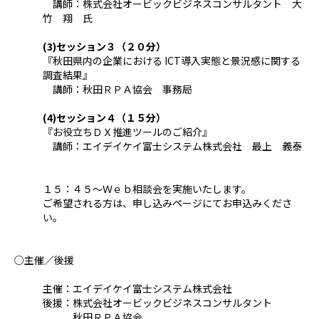
講師：株式会社オービックビジネスコンサルタント 大
竹 翔 氏
(3)セッション３（２０分）
『秋田県内の企業における ICT導入実態と景況感に関する
調査結果』
講師：秋田ＲＰＡ協会 事務局
(4)セッション４（１５分）
『お役立ちＤＸ推進ツールのご紹介』
講師：エイデイケイ富士システム株式会社 最上 義泰
１５：４５～Ｗｅｂ相談会を実施いたします。
ご希望される方は、申し込みページにてお申込みくださ
い。
○主催／後援
主催：エイデイケイ富士システム株式会社
後援：株式会社オービックビジネスコンサルタント
秋田ＲＰＡ協会