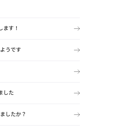
します！
たようです
ました
てましたか？