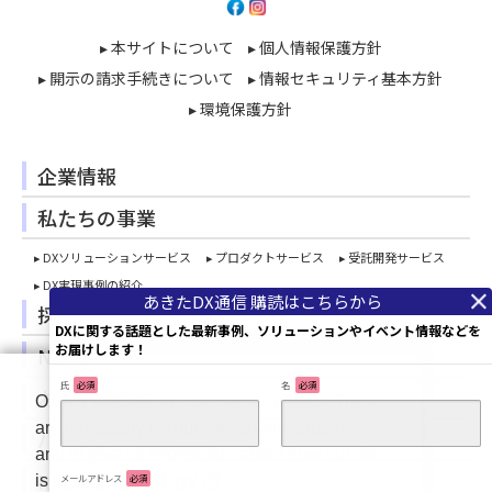
▸ 本サイトについて
▸ 個人情報保護方針
▸ 開示の請求手続きについて
▸ 情報セキュリティ基本方針
▸ 環境保護方針
企業情報
私たちの事業
▸ DXソリューションサービス
▸ プロダクトサービス
▸ 受託開発サービス
▸ DX実現事例の紹介
採用情報
DXに関する話題とした最新事例、ソリューションやイベント情報などを
お届けします！
News
氏
必須
名
必須
お問い合わせ
On our website we use some cookies. These
are necessary for our site to work properly
パートナー企業募集
and to give us information about how our site
Realization of DX
メールアドレス
必須
is used.