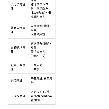
実行予算管
雛形ダウンロー
理
ド・取り込み
(Excel形式)・根
拠資料出力
入金情報(登録・
顧客入金管
編集)
理
入金額集計
請求情報(登録・
業務請求管
編集)
理
請求書出力
(Excel形式)
社内工数管
工数入力
理
工数検印
予実集計/労務集
原価集計
計
アカウント/部
マスタ管理
署/役職/顧客/業
者/費目