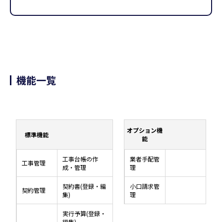
機能一覧
オプション機
標準機能
能
工事台帳の作
業者手配管
工事管理
成・管理
理
契約書(登録・編
小口請求管
契約管理
集)
理
実行予算(登録・
編集)