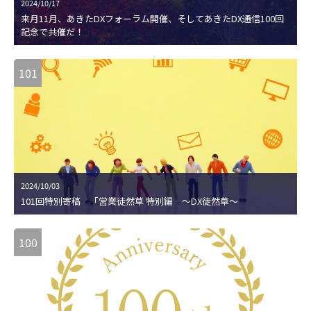
2024/10/17
来月11月、あきたDXフォーラム開催、そしてあきたDX通信100回
記念で共催だ！
101
2024/10/03
101回特別寄稿 「営業徒然草 特別編 ～DX徒然草～
100